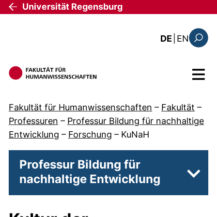
Direkt zum Inhalt
Universität Regensburg
: this 
DE
|
EN
Suchfo
Menü
Fakultät für Humanwissenschaften
–
Fakultät
–
Professuren
–
Professur Bildung für nachhaltige
Entwicklung
–
Forschung
–
KuNaH
Professur Bildung für
nachhaltige Entwicklung
Unter