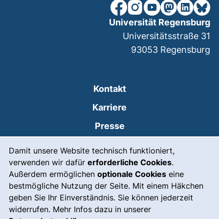
unsere Facebook-Seite (ex
unsere Instagram-Seit
unsere YouTube-Se
unsere Mastod
unsere Lin
unsere
Universität Regensburg
Universitätsstraße 31
93053
Regensburg
Kontakt
Karriere
Presse
Cookie-Hinweis
(externer Link, öffnet
Intranet
Damit unsere Website technisch funktioniert,
verwenden wir dafür
erforderliche Cookies
.
Leichte Sprache
Außerdem ermöglichen
optionale Cookies
eine
Gebärdensprache
bestmögliche Nutzung der Seite. Mit einem Häkchen
geben Sie Ihr Einverständnis. Sie können jederzeit
(externer Link, öffnet
Notfall
widerrufen. Mehr Infos dazu in unserer
Impressum