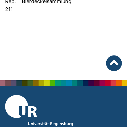
Rep.
Bierdeckelsammlung
211
nach ob