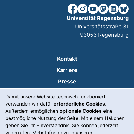
unsere Facebook-Seite (ex
unsere Instagram-Seit
unsere YouTube-Se
unsere Mastod
unsere Lin
unsere
Universität Regensburg
Universitätsstraße 31
93053
Regensburg
Kontakt
Karriere
Presse
Cookie-Hinweis
(externer Link, öffnet
Intranet
Damit unsere Website technisch funktioniert,
verwenden wir dafür
erforderliche Cookies
.
Leichte Sprache
Außerdem ermöglichen
optionale Cookies
eine
Gebärdensprache
bestmögliche Nutzung der Seite. Mit einem Häkchen
geben Sie Ihr Einverständnis. Sie können jederzeit
(externer Link, öffnet
Notfall
widerrufen. Mehr Infos dazu in unserer