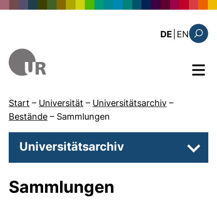
Direkt zum Inhalt
: the c
DE
|
EN
Suchfo
Menü
Start
–
Universität
–
Universitätsarchiv
–
Bestände
–
Sammlungen
Universitätsarchiv
Unter
Sammlungen