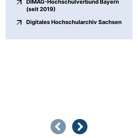
DIMAG-Hochschulverbund Bayern
(externer Link, öffnet neues Fe
(seit 2019)
(exter
Digitales Hochschularchiv Sachsen
Zeigt Folie 1 von 3
Vorherige Artikel
Nächste Artikel