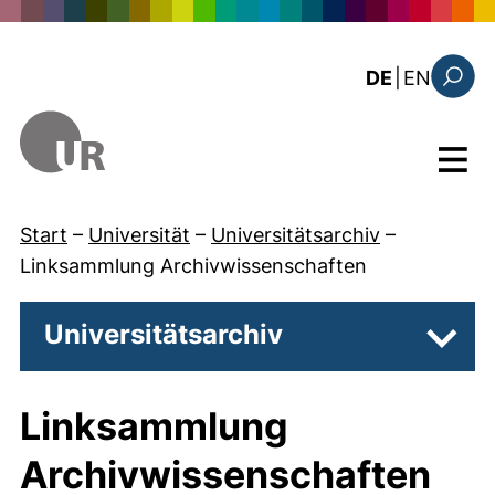
Direkt zum Inhalt
: the c
DE
|
EN
Suchfo
Menü
Start
–
Universität
–
Universitätsarchiv
–
Linksammlung Archivwissenschaften
Universitätsarchiv
Unter
Linksammlung
Archivwissenschaften