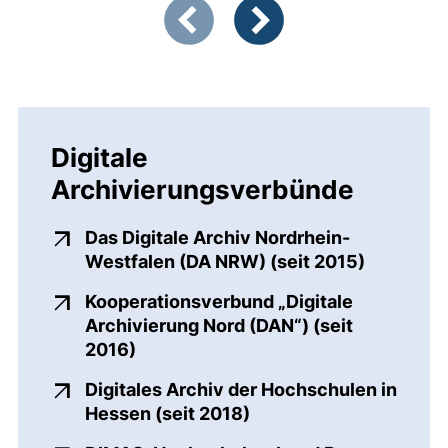
Zeigt Folie 1 von 3
Vorherige Artikel
Nächste Artikel
Digitale
Archivierungsverbünde
Das Digitale Archiv Nordrhein-
(externer
Westfalen (DA NRW) (seit 2015)
Kooperationsverbund „Digitale
Archivierung Nord (DAN“) (seit
(externer Link, öffnet neues Fenster
2016)
Digitales Archiv der Hochschulen in
(externer Link, öffnet 
Hessen (seit 2018)