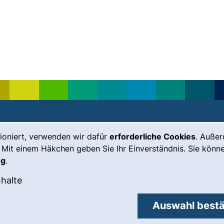
ioniert, verwenden wir dafür
erforderliche Cookies
. Auße
Leichte Sprache
Impressum
 Mit einem Häkchen geben Sie Ihr Einverständnis. Sie könne
Gebärdensprache
Barrierefreiheit
ng
.
(externer Link, öffnet neues Fenste
Notfall
Datenschutz
okies akzeptieren
: Externe Inhalte / Cookies akzeptieren
nhalte
externer Link, öffnet neues Fenster)
Cookie-
Einstellungen
Auswahl bestä