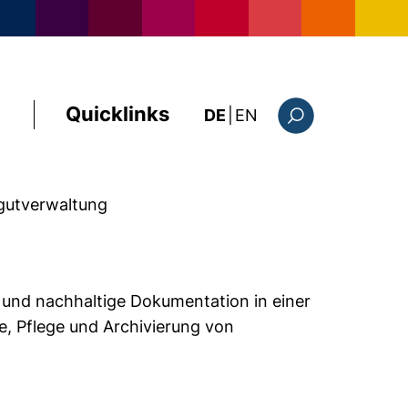
Quicklinks
: the current page i
DE
|
EN
Suchformular
tgutverwaltung
te und nachhaltige Dokumentation in einer
ge, Pflege und Archivierung von