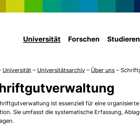
Direkt zum Inhalt
Universität
Forschen
Studieren
–
Universität
–
Universitätsarchiv
–
Über uns
–
Schrif
hriftgutverwaltung
von Forschungslesesaal
hriftgutverwaltung ist essenziell für eine organisier
ution. Sie umfasst die systematische Erfassung, Abla
agen.