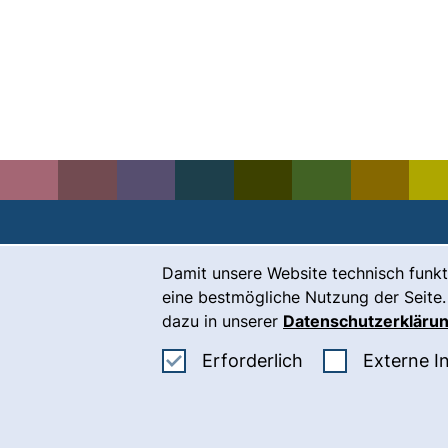
Cookie-Hinweis
Damit unsere Website technisch funkt
Kontakt
eine bestmögliche Nutzung der Seite.
Karriere
dazu in unserer
Datenschutzerkläru
Presse
Erforderliche Co
Erforderlich
Externe I
(
Intranet