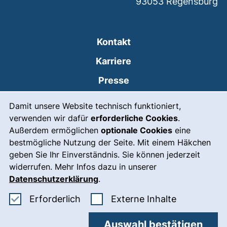
93053
Regensburg
Kontakt
Karriere
Presse
Cookie-Hinweis
(externer Link, öffnet
Intranet
Damit unsere Website technisch funktioniert,
verwenden wir dafür
erforderliche Cookies
.
Leichte Sprache
Außerdem ermöglichen
optionale Cookies
eine
Gebärdensprache
bestmögliche Nutzung der Seite. Mit einem Häkchen
geben Sie Ihr Einverständnis. Sie können jederzeit
(externer Link, öffnet
Notfall
widerrufen. Mehr Infos dazu in unserer
Impressum
Datenschutzerklärung
.
Barrierefreiheit
Erforderliche Cookies akzeptieren
: Externe In
Erforderlich
Externe Inhalte
Datenschutz
Auswahl bestätigen