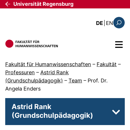
Direkt zum Inhalt
Universität Regensburg
: the c
DE
|
EN
Suchfo
Menü
Fakultät für Humanwissenschaften
–
Fakultät
–
Professuren
–
Astrid Rank
(Grundschulpädagogik)
–
Team
–
Prof. Dr.
Angela Enders
Astrid Rank
(Grundschulpädagogik)
Unter