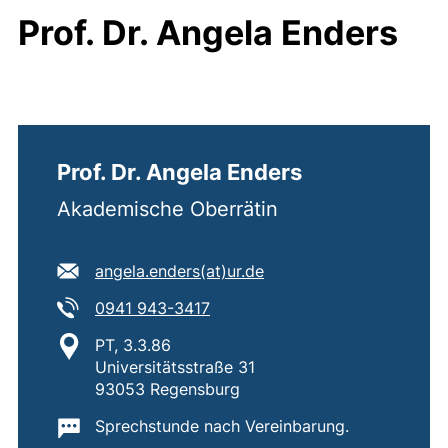
Prof. Dr. Angela Enders
Prof. Dr. Angela Enders
Akademische Oberrätin
E-Mail Adresse:
(öffnet Ihr E-Mail-Prog
angela.enders​(at)​ur.de
Tel:
(startet einen Telefonanruf, wen
0941 943-3417
Standort:
PT, 3.3.86
Universitätsstraße 31
93053 Regensburg
Wichtige Informationen:
Sprechstunde nach Vereinbarung.