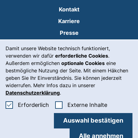
Kontakt
Karriere
Presse
Cookie-Hinweis
(externer Link, öffnet
Intranet
Damit unsere Website technisch funktioniert,
verwenden wir dafür
erforderliche Cookies
.
Leichte Sprache
Außerdem ermöglichen
optionale Cookies
eine
Gebärdensprache
bestmögliche Nutzung der Seite. Mit einem Häkchen
geben Sie Ihr Einverständnis. Sie können jederzeit
(externer Link, öffnet
Notfall
widerrufen. Mehr Infos dazu in unserer
Impressum
Datenschutzerklärung
.
Barrierefreiheit
Erforderliche Cookies akzeptieren
: Externe In
Erforderlich
Externe Inhalte
Datenschutz
Auswahl bestätigen
Cookie-Einstellungen
Alle annehmen