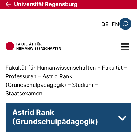
Direkt zum Inhalt
Universität Regensburg
: the c
DE
|
EN
Suchfo
Menü
Fakultät für Humanwissenschaften
–
Fakultät
–
Professuren
–
Astrid Rank
(Grundschulpädagogik)
–
Studium
–
Staatsexamen
Astrid Rank
(Grundschulpädagogik)
Unter