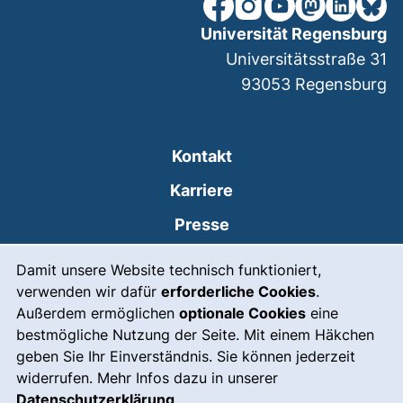
unsere Facebook-Seite (ex
unsere Instagram-Seit
unsere YouTube-Se
unsere Mastod
unsere Lin
unsere
Universität Regensburg
Universitätsstraße 31
93053
Regensburg
Kontakt
Karriere
Presse
Cookie-Hinweis
(externer Link, öffnet
Intranet
Damit unsere Website technisch funktioniert,
verwenden wir dafür
erforderliche Cookies
.
Leichte Sprache
Außerdem ermöglichen
optionale Cookies
eine
Gebärdensprache
bestmögliche Nutzung der Seite. Mit einem Häkchen
geben Sie Ihr Einverständnis. Sie können jederzeit
(externer Link, öffnet
Notfall
widerrufen. Mehr Infos dazu in unserer
Impressum
Datenschutzerklärung
.