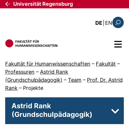
Direkt zum Inhalt
Universität Regensburg
: the c
DE
|
EN
Suchfo
Menü
Fakultät für Humanwissenschaften
–
Fakultät
–
Professuren
–
Astrid Rank
(Grundschulpädagogik)
–
Team
–
Prof. Dr. Astrid
Rank
–
Projekte
Astrid Rank
(Grundschulpädagogik)
Unter