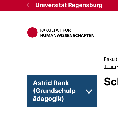
Universität Regensburg
Fakul
Team
Sc
Astrid Rank
(Grundschulp
Unterseiten
ädagogik)