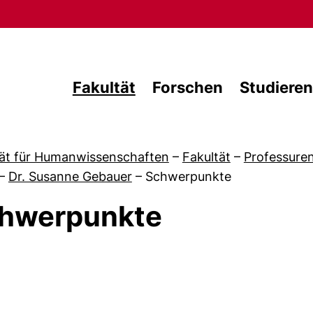
Direkt zum Inhalt
Fakultät
Forschen
Studieren
tät für Humanwissenschaften
–
Fakultät
–
Professure
–
Dr. Susanne Gebauer
–
Schwerpunkte
hwerpunkte
 von Team