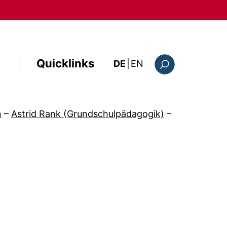
Quicklinks
: the current page i
DE
|
EN
Suchformular
n
–
Astrid Rank (Grundschulpädagogik)
–