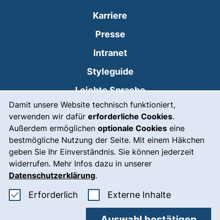
Karriere
Presse
(externer Link, öffnet
Intranet
Styleguide
Leichte Sprache
Cookie-Hinweis
Damit unsere Website technisch funktioniert,
Gebärdensprache
verwenden wir dafür
erforderliche Cookies
.
(externer Link, öffnet
Notfall
Außerdem ermöglichen
optionale Cookies
eine
bestmögliche Nutzung der Seite. Mit einem Häkchen
Impressum
geben Sie Ihr Einverständnis. Sie können jederzeit
widerrufen. Mehr Infos dazu in unserer
Barrierefreiheit
Datenschutzerklärung
.
Datenschutz
Erforderliche Cookies akzeptieren
: Externe In
Erforderlich
Externe Inhalte
Cookie-Einstellungen
Auswahl bestätigen