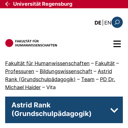
Direkt zum Inhalt
Universität Regensburg
: the c
DE
|
EN
Suchfo
Menü
Fakultät für Humanwissenschaften
–
Fakultät
–
Professuren
–
Bildungswissenschaft
–
Astrid
Rank (Grundschulpädagogik)
–
Team
–
PD Dr.
Michael Haider
–
Vita
Astrid Rank
(Grundschulpädagogik)
Unter