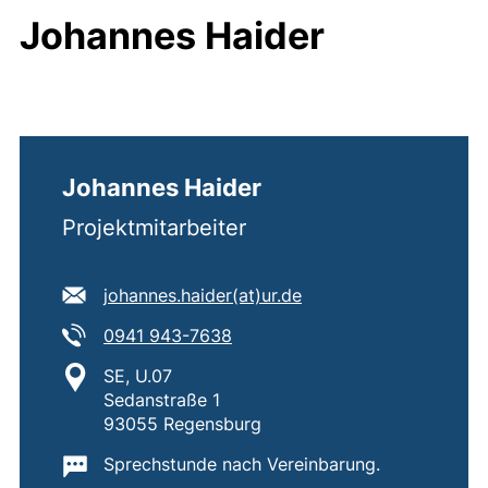
Johannes Haider
Johannes Haider
Projektmitarbeiter
E-Mail Adresse:
(öffnet Ihr E-Mail-Pr
johannes.haider​(at)​ur.de
Tel:
(startet einen Telefonanruf, we
0941 943-7638
Standort:
SE, U.07
Sedanstraße 1
93055 Regensburg
Wichtige Informationen:
Sprechstunde nach Vereinbarung.