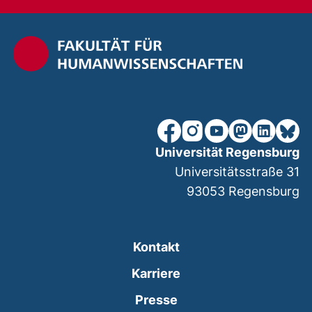
unsere Facebook-Seite (ex
unsere Instagram-Seit
unsere YouTube-Se
unsere Mastod
unsere Lin
unsere
Universität Regensburg
Universitätsstraße 31
93053
Regensburg
Kontakt
Karriere
Presse