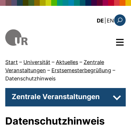
Direkt zum Inhalt
: the c
DE
|
EN
Suchfo
Menü
Start
–
Universität
–
Aktuelles
–
Zentrale
Veranstaltungen
–
Erstsemesterbegrüßung
–
Datenschutzhinweis
Zentrale Veranstaltungen
Unter
Datenschutzhinweis