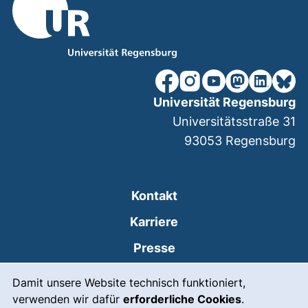
unsere Facebook-Seite (ex
unsere Instagram-Seit
unsere YouTube-Se
unsere Mastod
unsere Lin
unsere
Universität Regensburg
Universitätsstraße 31
93053
Regensburg
Kontakt
Karriere
Presse
Cookie-Hinweis
(externer Link, öffnet
Intranet
Damit unsere Website technisch funktioniert,
verwenden wir dafür
erforderliche Cookies
.
Leichte Sprache