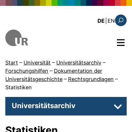
Direkt zum Inhalt
: the c
DE
|
EN
Suchfo
Menü
Start
–
Universität
–
Universitätsarchiv
–
Forschungshilfen
–
Dokumentation der
Universitätsgeschichte
–
Rechtsgrundlagen
–
Statistiken
Universitätsarchiv
Unter
Statistiken