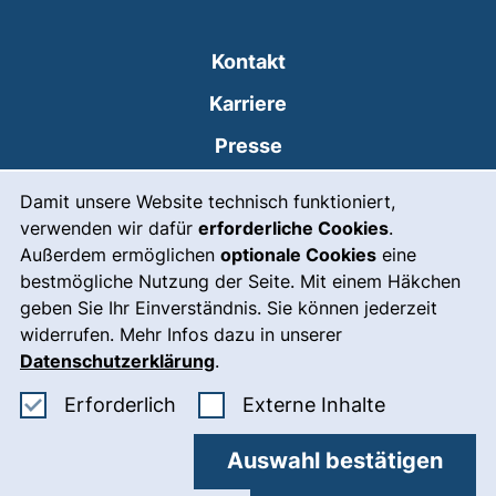
Kontakt
Karriere
Presse
Cookie-Hinweis
(externer Link, öffnet
Intranet
Damit unsere Website technisch funktioniert,
verwenden wir dafür
erforderliche Cookies
.
Leichte Sprache
Außerdem ermöglichen
optionale Cookies
eine
Gebärdensprache
bestmögliche Nutzung der Seite. Mit einem Häkchen
geben Sie Ihr Einverständnis. Sie können jederzeit
(externer Link, öffnet
Notfall
widerrufen. Mehr Infos dazu in unserer
Impressum
Datenschutzerklärung
.
Barrierefreiheit
Erforderliche Cookies akzeptieren
: Externe In
Erforderlich
Externe Inhalte
Datenschutz
Auswahl bestätigen
Cookie-Einstellungen