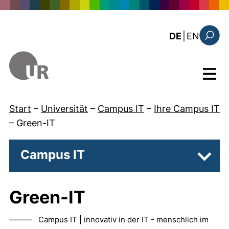
Direkt zum Inhalt
: this 
DE
|
EN
Suchfo
Menü
Start
–
Universität
–
Campus IT
–
Ihre Campus IT
–
Green-IT
Campus IT
Unter
Green-IT
——— Campus IT | innovativ in der IT - menschlich im