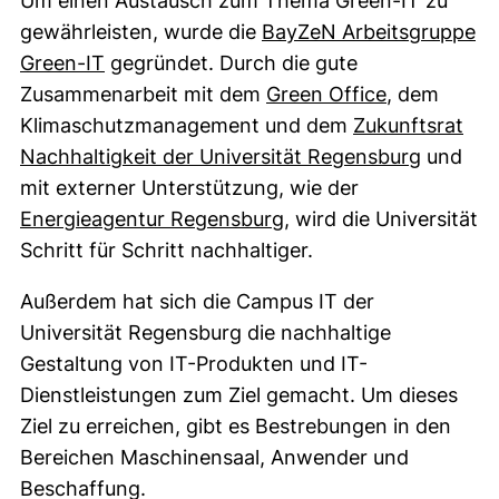
Um einen Austausch zum Thema Green-IT zu
gewährleisten, wurde die
BayZeN Arbeitsgruppe
(externer Link, öffnet neues Fenster)
Green-IT
gegründet. Durch die gute
(externer Li
Zusammenarbeit mit dem
Green Office
, dem
Klimaschutzmanagement und dem
Zukunftsrat
(externe
Nachhaltigkeit der Universität Regensburg
und
mit externer Unterstützung, wie der
(externer Link, öffnet
Energieagentur Regensburg
, wird die Universität
Schritt für Schritt nachhaltiger.
Außerdem hat sich die Campus IT der
Universität Regensburg die nachhaltige
Gestaltung von IT-Produkten und IT-
Dienstleistungen zum Ziel gemacht. Um dieses
Ziel zu erreichen, gibt es Bestrebungen in den
Bereichen Maschinensaal, Anwender und
Beschaffung.