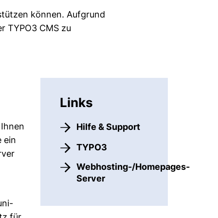
rstützen können. Aufgrund
nser TYPO3 CMS zu
Links
 Ihnen
Hilfe & Support
 ein
TYPO3
rver
Webhosting-/Homepages-
Server
uni-
tz für