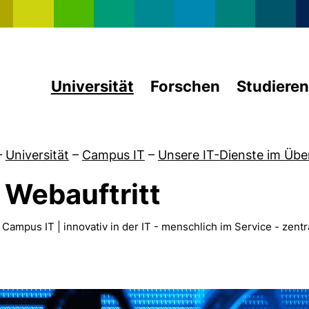
Direkt zum Inhalt
Universität
Forschen
Studieren
–
Universität
–
Campus IT
–
Unsere IT-Dienste im Übe
r Webauftritt
von 50 Jahre RZ
pus IT | innovativ in der IT - menschlich im Service - zent