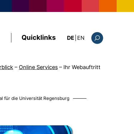
Quicklinks
: this page in Englis
DE
|
EN
Suchformular
rblick
–
Online Services
–
Ihr Webauftritt
ral für die Universität Regensburg ———