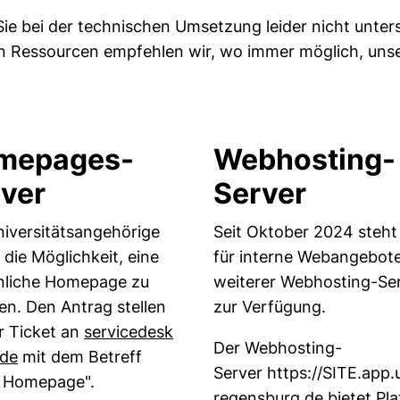
 Sie bei der technischen Umsetzung leider nicht unte
gten Ressourcen empfehlen wir, wo immer möglich, u
mepages-
Webhosting-
ver
Server
niversitätsangehörige
Seit Oktober 2024 steht
die Möglichkeit, eine
für interne Webangebote
nliche Homepage zu
weiterer Webhosting-Se
len. Den Antrag stellen
zur Verfügung.
r Ticket an
servicedesk​
Der Webhosting-
(öffnet Ihr E-Mail-Programm)
.de
mit dem Betreff
Server https://SITE.app.
 Homepage".
regensburg.de bietet Pla