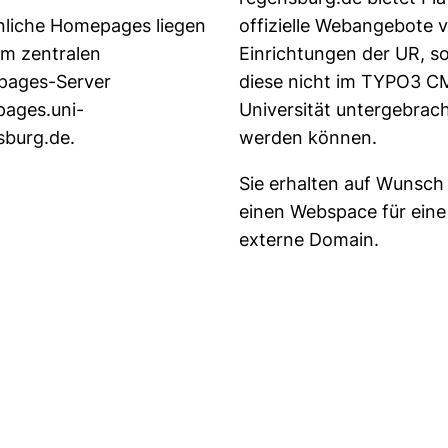
nliche Homepages liegen
offizielle Webangebote 
, öffnet neues Fenster)
em zentralen
Einrichtungen der UR, s
ages-Server
diese nicht im TYPO3 C
ages.uni-
Universität untergebrac
sburg.de.
werden können.
Sie erhalten auf Wunsch
einen Webspace für eine
externe Domain.