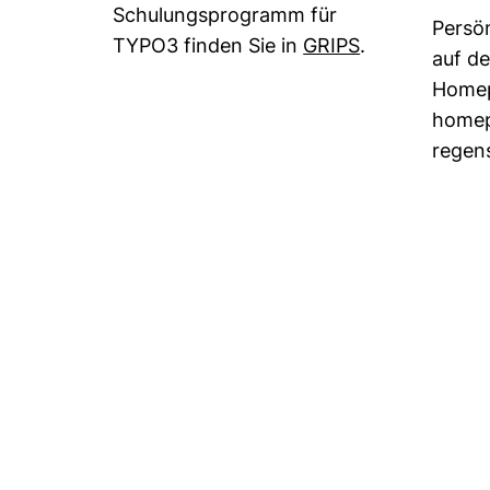
Schulungsprogramm für
Persö
(externer Link
TYPO3 finden Sie in
GRIPS
.
auf d
Homep
homep
regen