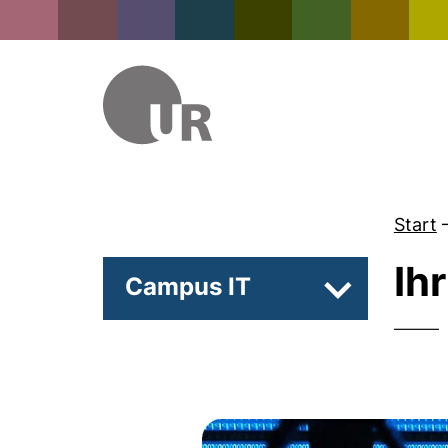
Start
Ih
Campus IT
Unterseiten 
——— Cam