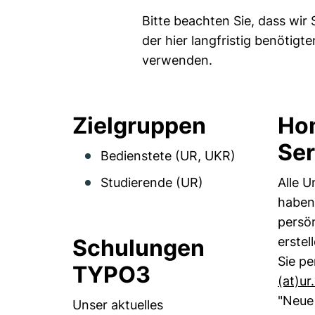
Bitte beachten Sie, dass wir
der hier langfristig benöti
verwenden.
Zielgruppen
Ho
Ser
Bedienstete (UR, UKR)
Studierende (UR)
Alle U
haben 
persö
Schulungen
erstel
Sie pe
TYPO3
(at)​ur
"Neue
Unser aktuelles