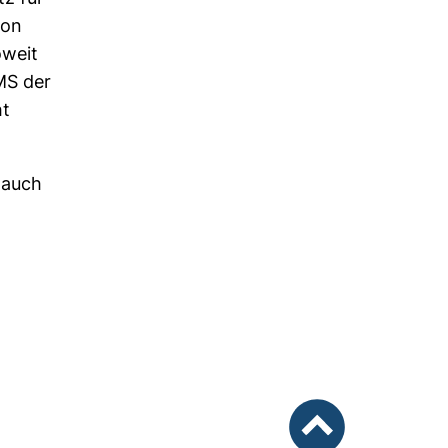
von
oweit
MS der
ht
 auch