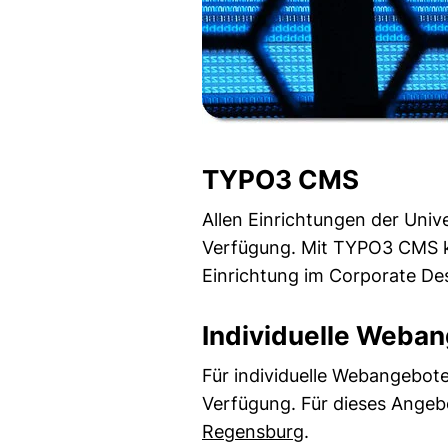
TYPO3 CMS
Allen Einrichtungen der Uni
Verfügung. Mit TYPO3 CMS kö
Einrichtung im Corporate Des
Individuelle Weba
Für individuelle Webangebot
Verfügung. Für dieses Angebo
(öffnet neues Fen
Regensburg
.