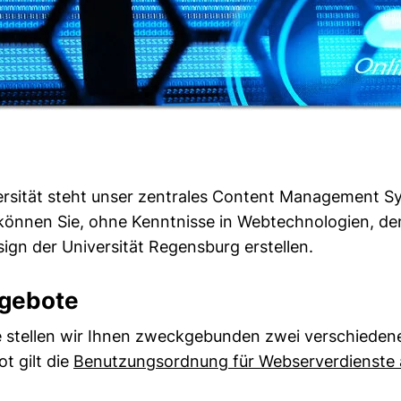
versität steht unser zentrales Content Management
nnen Sie, ohne Kenntnisse in Webtechnologien, den 
ign der Universität Regensburg erstellen.
ngebote
e stellen wir Ihnen zweckgebunden zwei verschieden
t gilt die
Benutzungsordnung für Webserverdienste a
ster). (nicht barrierefrei)