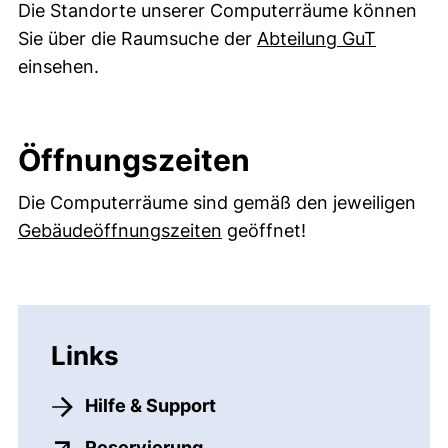
Die Standorte unserer Computerräume können
(externe
Sie über die Raumsuche der
Abteilung GuT
einsehen.
Öffnungszeiten
Die Computerräume sind gemäß den jeweiligen
(externer Link, öffnet neu
Gebäudeöffnungszeiten
geöffnet!
Links
Hilfe & Support
(externer Link, öffnet neues
Reservierung