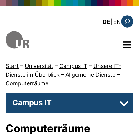
Direkt zum Inhalt
: this 
DE
|
EN
Suchfo
Menü
Start
–
Universität
–
Campus IT
–
Unsere IT-
Dienste im Überblick
–
Allgemeine Dienste
–
Computerräume
Campus IT
Unter
Computerräume