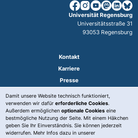
unsere Facebook-Seite (ex
unsere Instagram-Seit
unsere YouTube-Se
unsere Mastod
unsere Lin
unsere
Universität Regensburg
Universitätsstraße 31
93053
Regensburg
Kontakt
Karriere
Presse
Cookie-Hinweis
(externer Link, öffnet
Intranet
Damit unsere Website technisch funktioniert,
verwenden wir dafür
erforderliche Cookies
.
Leichte Sprache
Außerdem ermöglichen
optionale Cookies
eine
Gebärdensprache
bestmögliche Nutzung der Seite. Mit einem Häkchen
geben Sie Ihr Einverständnis. Sie können jederzeit
(externer Link, öffnet
Notfall
widerrufen. Mehr Infos dazu in unserer