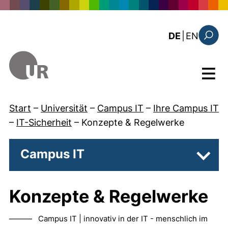
Direkt zum Inhalt
: this 
DE
|
EN
Suchfo
Menü
Start
–
Universität
–
Campus IT
–
Ihre Campus IT
–
IT-Sicherheit
–
Konzepte & Regelwerke
Campus IT
Unter
Konzepte & Regelwerke
——— Campus IT | innovativ in der IT - menschlich im