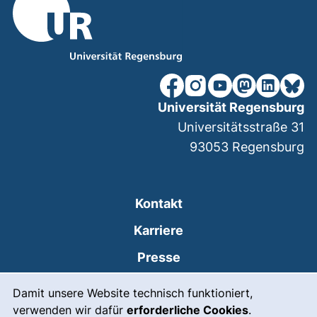
unsere Facebook-Seite (ex
unsere Instagram-Seit
unsere YouTube-Se
unsere Mastod
unsere Lin
unsere
Universität Regensburg
Universitätsstraße 31
93053
Regensburg
Kontakt
Karriere
Presse
Cookie-Hinweis
(externer Link, öffnet
Intranet
Damit unsere Website technisch funktioniert,
verwenden wir dafür
erforderliche Cookies
.
Leichte Sprache