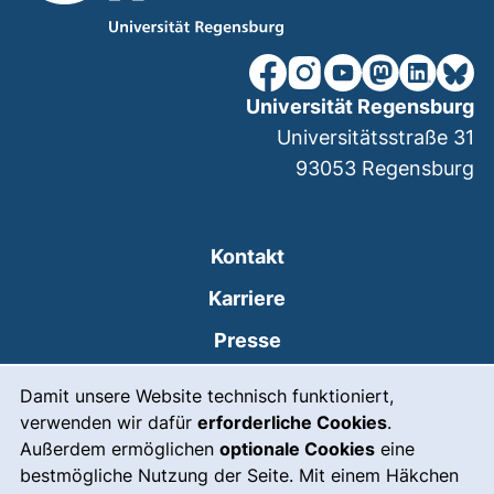
unsere Facebook-Seite (ex
unsere Instagram-Seit
unsere YouTube-Se
unsere Mastod
unsere Lin
unsere
Universität Regensburg
Universitätsstraße 31
93053
Regensburg
Kontakt
Karriere
Presse
Cookie-Hinweis
(externer Link, öffnet
Intranet
Damit unsere Website technisch funktioniert,
verwenden wir dafür
erforderliche Cookies
.
Leichte Sprache
Außerdem ermöglichen
optionale Cookies
eine
Gebärdensprache
bestmögliche Nutzung der Seite. Mit einem Häkchen