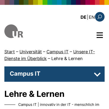
Direkt zum Inhalt
: this 
DE
|
EN
Suchfo
Menü
Start
–
Universität
–
Campus IT
–
Unsere IT-
Dienste im Überblick
–
Lehre & Lernen
Campus IT
Unter
Lehre & Lernen
——— Campus IT | innovativ in der IT - menschlich im