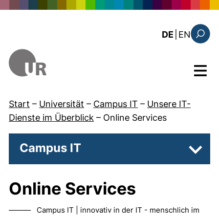
Direkt zum Inhalt
: this 
DE
|
EN
Suchfo
Menü
Start
–
Universität
–
Campus IT
–
Unsere IT-
Dienste im Überblick
–
Online Services
Campus IT
Unter
Online Services
——— Campus IT | innovativ in der IT - menschlich im