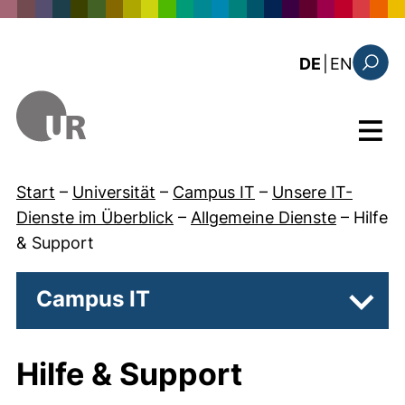
Direkt zum Inhalt
: this 
DE
|
EN
Suchfo
Menü
Start
–
Universität
–
Campus IT
–
Unsere IT-
Dienste im Überblick
–
Allgemeine Dienste
–
Hilfe
& Support
Campus IT
Unter
Hilfe & Support