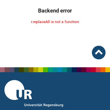
Backend error
r.replaceAll is not a function
nach ob