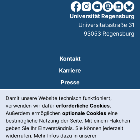
unsere Facebook-Seite (ex
unsere Instagram-Seit
unsere YouTube-Se
unsere Mastod
unsere Lin
unsere
Universität Regensburg
Universitätsstraße 31
93053
Regensburg
Kontakt
Karriere
Presse
Cookie-Hinweis
(externer Link, öffnet
Intranet
Damit unsere Website technisch funktioniert,
verwenden wir dafür
erforderliche Cookies
.
Leichte Sprache
Außerdem ermöglichen
optionale Cookies
eine
Gebärdensprache
bestmögliche Nutzung der Seite. Mit einem Häkchen
geben Sie Ihr Einverständnis. Sie können jederzeit
(externer Link, öffnet
Notfall
widerrufen. Mehr Infos dazu in unserer