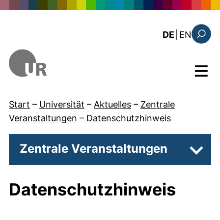
Direkt zum Inhalt
: the c
DE
|
EN
Suchfo
Menü
Start
–
Universität
–
Aktuelles
–
Zentrale
Veranstaltungen
–
Datenschutzhinweis
Zentrale Veranstaltungen
Unter
Datenschutzhinweis