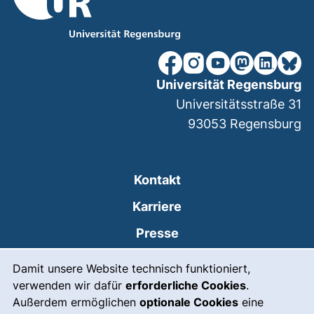
unsere Facebook-Seite (ex
unsere Instagram-Seit
unsere YouTube-Se
unsere Mastod
unsere Lin
unsere
Universität Regensburg
Universitätsstraße 31
93053
Regensburg
Kontakt
Karriere
Presse
Cookie-Hinweis
(externer Link, öffnet
Intranet
Damit unsere Website technisch funktioniert,
verwenden wir dafür
erforderliche Cookies
.
Leichte Sprache
Außerdem ermöglichen
optionale Cookies
eine
Gebärdensprache