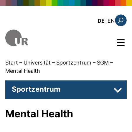
Direkt zum Inhalt
: the c
DE
|
EN
Suchfo
Menü
Start
–
Universität
–
Sportzentrum
–
SGM
–
Mental Health
Sportzentrum
Unter
Mental Health