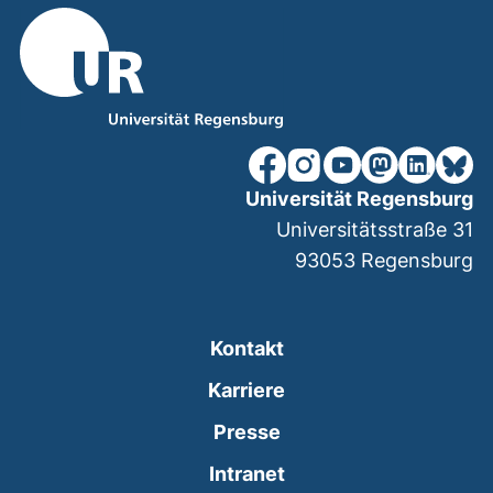
unsere Facebook-Seite (ex
unsere Instagram-Seit
unsere YouTube-Se
unsere Mastod
unsere Lin
unsere
Universität Regensburg
Universitätsstraße 31
93053
Regensburg
Kontakt
Karriere
Presse
(externer Link, öffnet
Intranet