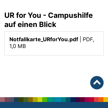
UR for You - Campushilfe
auf einen Blick
,
Notfallkarte_URforYou.pdf
|
PDF,
Diese Datei steht zum Download bereit. Der Datei
1,0 MB
nach ob