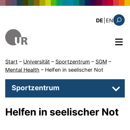
Direkt zum Inhalt
: the c
DE
|
EN
Suchfo
Menü
Start
–
Universität
–
Sportzentrum
–
SGM
–
Mental Health
–
Helfen in seelischer Not
Sportzentrum
Unter
Helfen in seelischer Not