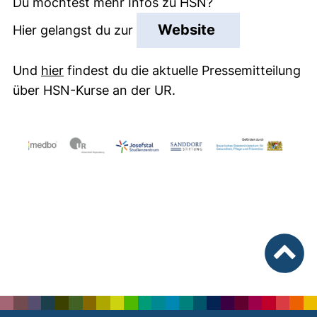
Du möchtest mehr Infos zu HSN?
(externer Link
Website
Hier gelangst du zur
(externer Link, öffnet neues Fenster)
Und
hier
findest du die aktuelle Pressemitteilung
über HSN-Kurse an der UR.
nach ob