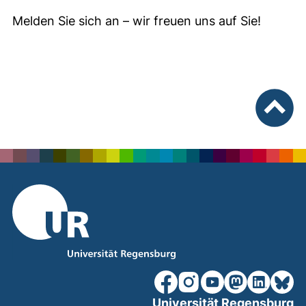
Melden Sie sich an – wir freuen uns auf Sie!
nach ob
unsere Facebook-Seite (ex
unsere Instagram-Seit
unsere YouTube-Se
unsere Mastod
unsere Lin
unsere
Universität Regensburg