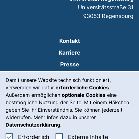
Universitätsstraße 31
93053
Regensburg
Kontakt
Karriere
Presse
Cookie-Hinweis
(externer Link, öffnet
Intranet
Damit unsere Website technisch funktioniert,
verwenden wir dafür
erforderliche Cookies
.
Leichte Sprache
Außerdem ermöglichen
optionale Cookies
eine
Gebärdensprache
bestmögliche Nutzung der Seite. Mit einem Häkchen
geben Sie Ihr Einverständnis. Sie können jederzeit
(externer Link, öffnet
Notfall
widerrufen. Mehr Infos dazu in unserer
Impressum
Datenschutzerklärung
.
Barrierefreiheit
Erforderliche Cookies akzeptieren
: Externe In
Erforderlich
Externe Inhalte