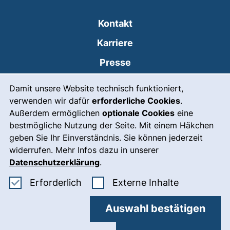
Kontakt
Karriere
Presse
Cookie-Hinweis
(externer Link, öffnet
Intranet
Damit unsere Website technisch funktioniert,
verwenden wir dafür
erforderliche Cookies
.
Leichte Sprache
Außerdem ermöglichen
optionale Cookies
eine
Gebärdensprache
bestmögliche Nutzung der Seite. Mit einem Häkchen
geben Sie Ihr Einverständnis. Sie können jederzeit
(externer Link, öffnet
Notfall
widerrufen. Mehr Infos dazu in unserer
Impressum
Datenschutzerklärung
.
Barrierefreiheit
Erforderliche Cookies akzeptieren
: Externe In
Erforderlich
Externe Inhalte
Datenschutz
Auswahl bestätigen
Cookie-Einstellungen