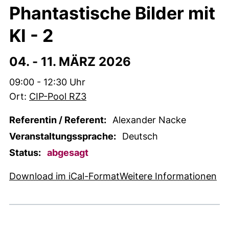
Phantastische Bilder mit
KI - 2
04. -
11. MÄRZ 2026
Zeit:
09:00 - 12:30 Uhr
Ort:
CIP-Pool RZ3
Referentin / Referent:
Alexander Nacke
Veranstaltungssprache:
Deutsch
Status:
abgesagt
, 1 KB (öffnet neues Fens
(e
Download im iCal-Format
Weitere Informationen