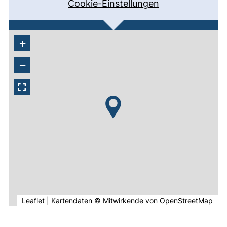
Cookie-Einstellungen
+
−
(externer Link, öffnet neues Fenster).
(ext
Leaflet
|
Kartendaten © Mitwirkende von
OpenStreetMap