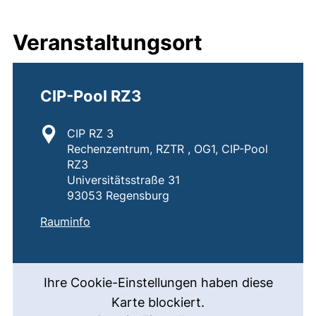
Veranstaltungsort
CIP-Pool RZ3
Standort:
CIP RZ 3
Rechenzentrum, RZTR , OG1, CIP-Pool
RZ3
Universitätsstraße 31
93053 Regensburg
:
CIP-Pool RZ3
(externer Link, öffnet neues Fenster)
Rauminfo
Ihre Cookie-Einstellungen haben diese
Karte blockiert.