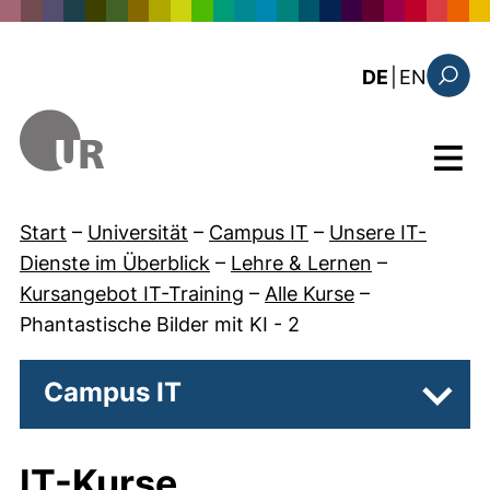
Direkt zum Inhalt
: the c
DE
|
EN
Suchfo
Menü
Start
–
Universität
–
Campus IT
–
Unsere IT-
Dienste im Überblick
–
Lehre & Lernen
–
Kursangebot IT-Training
–
Alle Kurse
–
Phantastische Bilder mit KI - 2
Campus IT
Unter
IT-Kurse