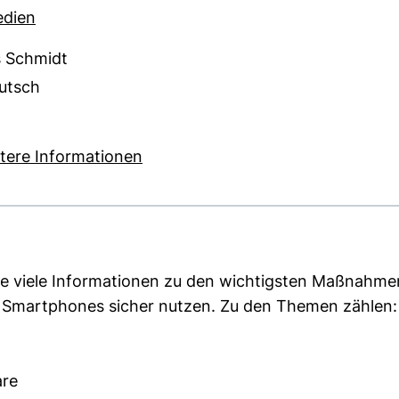
edien
s Schmidt
utsch
 KB (öffnet neues Fenster)
(externer Link, öffnet neues Fenst
tere Informationen
Sie viele Informationen zu den wichtigsten Maßnahm
e Smartphones sicher nutzen. Zu den Themen zählen:
are