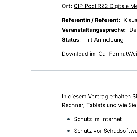
Ort:
CIP-Pool RZ2 Digitale M
Referentin / Referent:
Klau
Veranstaltungssprache:
De
Status:
mit Anmeldung
, 1
Download im iCal-Format
Wei
In diesem Vortrag erhalten 
Rechner, Tablets und wie Si
Schutz im Internet
Schutz vor Schadsoftw