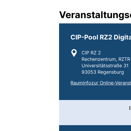
Veranstaltungs
CIP-Pool RZ2 Digit
Standort:
CIP RZ 2
Rechenzentrum, RZTR 
Universitätsstraße 31
93053 Regensburg
:
CIP-Pool RZ2 Digi
(externer Link, öf
Rauminfo
zur Online-Verans