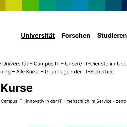
Direkt zum Inhalt
Universität
Forschen
Studieren
–
Universität
–
Campus IT
–
Unsere IT-Dienste im Übe
ining
–
Alle Kurse
–
Grundlagen der IT-Sicherheit
-Kurse
von 50 Jahre RZ
pus IT | innovativ in der IT - menschlich im Service - zent