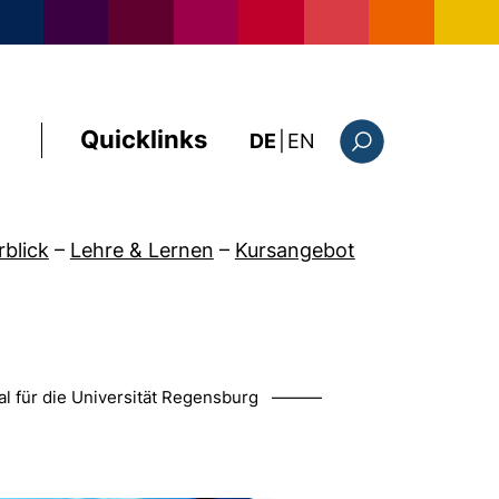
Quicklinks
: the current page i
DE
|
EN
Suchformular
rblick
–
Lehre & Lernen
–
Kursangebot
ral für die Universität Regensburg ———