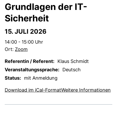
Grundlagen der IT-
Sicherheit
15. JULI 2026
Zeit:
14:00 - 15:00 Uhr
Ort:
Zoom
Referentin / Referent:
Klaus Schmidt
Veranstaltungssprache:
Deutsch
Status:
mit Anmeldung
, 1 KB (öffnet neues Fens
(e
Download im iCal-Format
Weitere Informationen