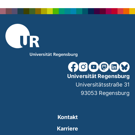
nach ob
unsere Facebook-Seite (ex
unsere Instagram-Seit
unsere YouTube-Se
unsere Mastod
unsere Lin
unsere
Universität Regensburg
Universitätsstraße 31
93053
Regensburg
Kontakt
Karriere