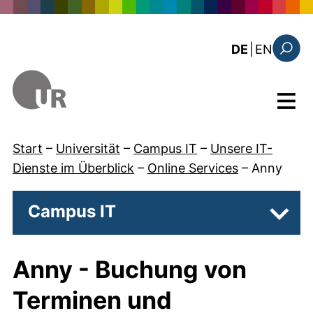
Direkt zum Inhalt
: this 
DE
|
EN
Suchfo
Menü
Start
–
Universität
–
Campus IT
–
Unsere IT-
Dienste im Überblick
–
Online Services
–
Anny
Campus IT
Unter
Anny - Buchung von
Terminen und