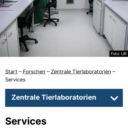
Rechtlich
Foto: UR
Start
–
Forschen
–
Zentrale Tierlaboratorien
–
Services
Zentrale Tierlaboratorien
Unter
Services