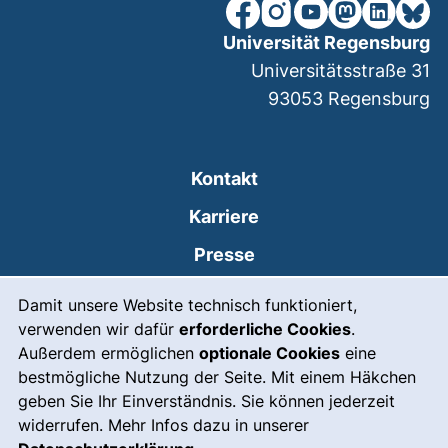
unsere Facebook-Seite (ex
unsere Instagram-Seit
unsere YouTube-Se
unsere Mastod
unsere Lin
unsere
Universität Regensburg
Universitätsstraße 31
93053
Regensburg
Kontakt
Karriere
Presse
Cookie-Hinweis
(externer Link, öffnet
Intranet
Damit unsere Website technisch funktioniert,
verwenden wir dafür
erforderliche Cookies
.
Leichte Sprache
Außerdem ermöglichen
optionale Cookies
eine
Gebärdensprache
bestmögliche Nutzung der Seite. Mit einem Häkchen
geben Sie Ihr Einverständnis. Sie können jederzeit
(externer Link, öffnet
Notfall
widerrufen. Mehr Infos dazu in unserer
Impressum