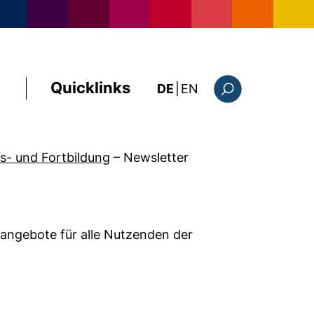
Quicklinks
: this page in Englis
DE
|
EN
Suchformular
s- und Fortbildung
–
Newsletter
sangebote für alle Nutzenden der