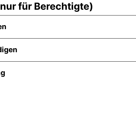
ur für Berechtigte)
en
digen
ng