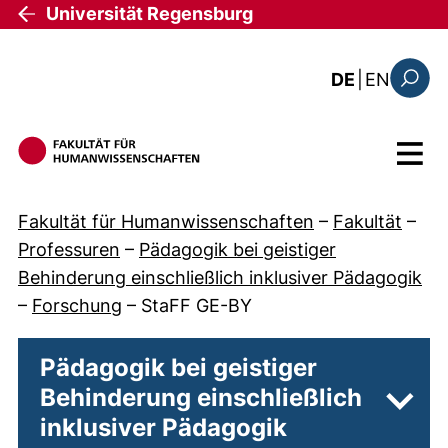
Direkt zum Inhalt
Universität Regensburg
: the c
DE
|
EN
Suchfo
Menü
Fakultät für Humanwissenschaften
–
Fakultät
–
Professuren
–
Pädagogik bei geistiger
Behinderung einschließlich inklusiver Pädagogik
–
Forschung
–
StaFF GE-BY
Pädagogik bei geistiger
Behinderung einschließlich
Unter
inklusiver Pädagogik