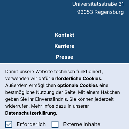
Universitätsstraße 31
93053
Regensburg
Kontakt
Karriere
Presse
Cookie-Hinweis
(externer Link, öffnet
Intranet
Damit unsere Website technisch funktioniert,
verwenden wir dafür
erforderliche Cookies
.
Leichte Sprache
Außerdem ermöglichen
optionale Cookies
eine
Gebärdensprache
bestmögliche Nutzung der Seite. Mit einem Häkchen
geben Sie Ihr Einverständnis. Sie können jederzeit
(externer Link, öffnet
Notfall
widerrufen. Mehr Infos dazu in unserer
Impressum
Datenschutzerklärung
.
Barrierefreiheit
Erforderliche Cookies akzeptieren
: Externe In
Erforderlich
Externe Inhalte