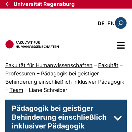
Direkt zum Inhalt
Universität Regensburg
: this 
DE
|
EN
Suchfo
Menü
Fakultät für Humanwissenschaften
–
Fakultät
–
Professuren
–
Pädagogik bei geistiger
Behinderung einschließlich inklusiver Pädagogik
–
Team
–
Liane Schreiber
Pädagogik bei geistiger
Behinderung einschließlich
Unter
inklusiver Pädagogik