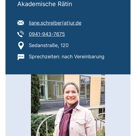
Akademische Rätin
E-Mail Adresse:
(öffnet Ihr E-Mail-Pro
liane.schreiber​(at)​ur.de
Tel:
(startet einen Telefonanruf, we
0941-943-7675
Standort:
Sedanstraße, 120
Wichtige Informationen:
Sprechzeiten: nach Vereinbarung