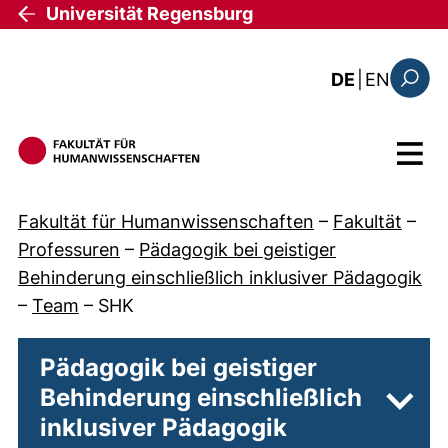
Direkt zum Inhalt
Universität Regensburg
: this 
DE
|
EN
Suchfo
Menü
Fakultät für Humanwissenschaften
–
Fakultät
–
Professuren
–
Pädagogik bei geistiger
Behinderung einschließlich inklusiver Pädagogik
–
Team
–
SHK
Pädagogik bei geistiger
Behinderung einschließlich
Unter
inklusiver Pädagogik