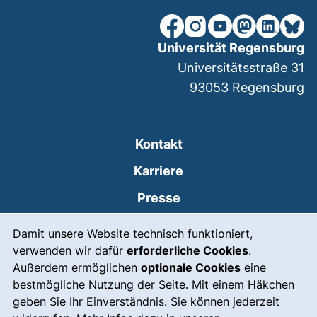
unsere Facebook-Seite (ex
unsere Instagram-Seit
unsere YouTube-Se
unsere Mastod
unsere Lin
unsere
Universität Regensburg
Universitätsstraße 31
93053
Regensburg
Kontakt
Karriere
Presse
Cookie-Hinweis
(externer Link, öffnet
Intranet
Damit unsere Website technisch funktioniert,
verwenden wir dafür
erforderliche Cookies
.
Leichte Sprache
Außerdem ermöglichen
optionale Cookies
eine
Gebärdensprache
bestmögliche Nutzung der Seite. Mit einem Häkchen
geben Sie Ihr Einverständnis. Sie können jederzeit
(externer Link, öffnet
Notfall