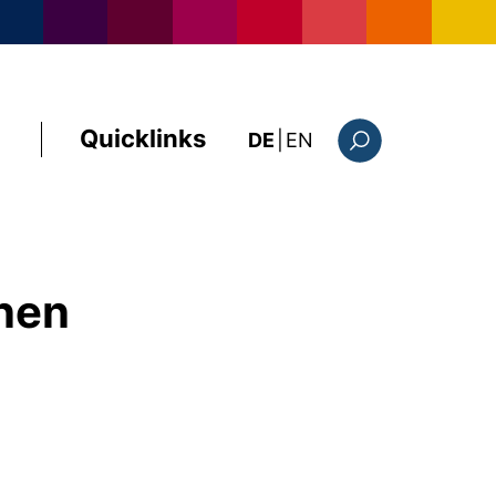
Quicklinks
: this page in Englis
DE
|
EN
Suchformular
nnen