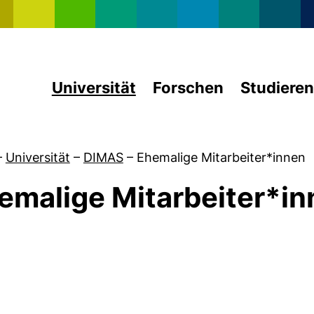
Direkt zum Inhalt
Universität
Forschen
Studieren
–
Universität
–
DIMAS
–
Ehemalige Mitarbeiter*innen
emalige Mitarbeiter*i
von Veranstaltungen