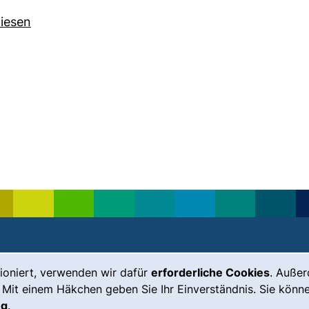
iesen
Leichte Sprache
Impressum
ioniert, verwenden wir dafür
erforderliche Cookies
. Auße
 Mit einem Häkchen geben Sie Ihr Einverständnis. Sie könne
Gebärdensprache
Barrierefreiheit
ng
.