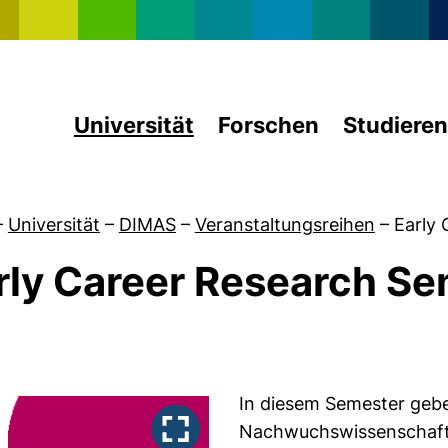
Direkt zum Inhalt
Universität
Forschen
Studieren
–
Universität
–
DIMAS
–
Veranstaltungsreihen
–
Early
rly Career Research Se
von Veranstaltungen
In diesem Semester geb
Nachwuchswissenschaftle