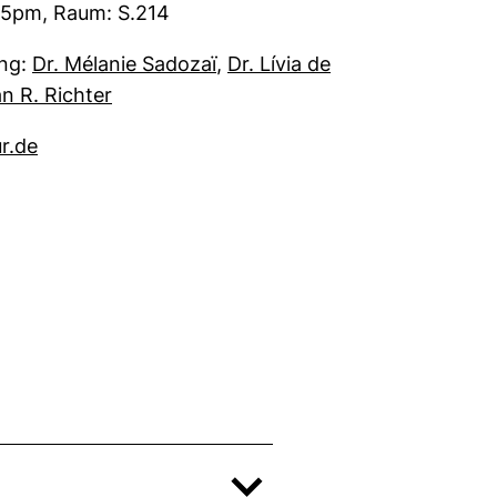
:45pm, Raum: S.214
ung:
Dr. Mélanie Sadozaï
,
Dr. Lívia de
n R. Richter
(öffnet Ihr E-Mail-Programm)
ur.de