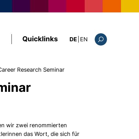
Quicklinks
: this page in Englis
DE
|
EN
Suchformular
 Career Research Seminar
minar
en wir zwei renommierten
rinnen das Wort, die sich für