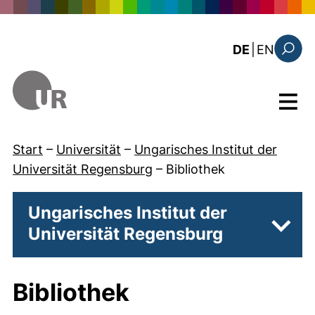
Direkt zum Inhalt
: the c
DE
|
EN
Suchfo
Menü
Start
–
Universität
–
Ungarisches Institut der
Universität Regensburg
–
Bibliothek
Ungarisches Institut der
Universität Regensburg
Unter
Bibliothek