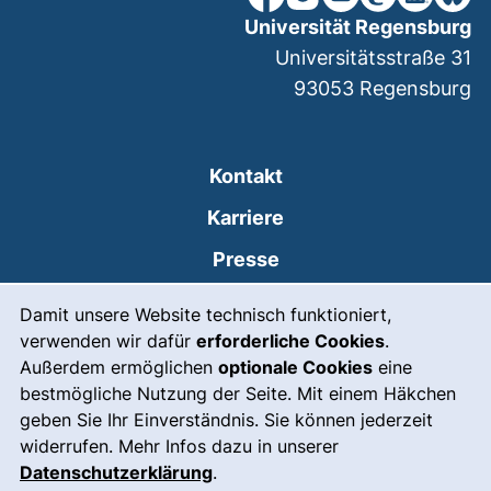
Universität Regensburg
Universitätsstraße 31
93053
Regensburg
Kontakt
Karriere
Presse
Cookie-Hinweis
(externer Link, öffnet
Intranet
Damit unsere Website technisch funktioniert,
verwenden wir dafür
erforderliche Cookies
.
Leichte Sprache
Außerdem ermöglichen
optionale Cookies
eine
Gebärdensprache
bestmögliche Nutzung der Seite. Mit einem Häkchen
geben Sie Ihr Einverständnis. Sie können jederzeit
(externer Link, öffnet
Notfall
widerrufen. Mehr Infos dazu in unserer
Impressum
Datenschutzerklärung
.