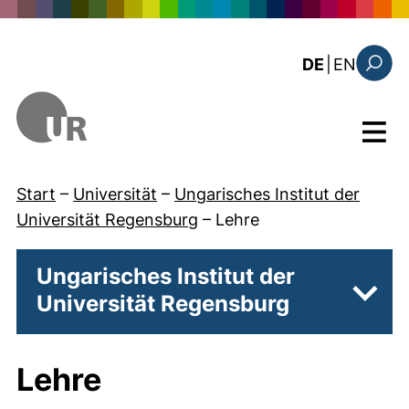
Direkt zum Inhalt
: the c
DE
|
EN
Suchfo
Menü
Start
–
Universität
–
Ungarisches Institut der
Universität Regensburg
–
Lehre
Ungarisches Institut der
Universität Regensburg
Unter
Lehre