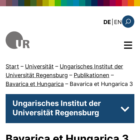
Direkt zum Inhalt
: the c
DE
|
EN
Suchfo
Menü
Start
–
Universität
–
Ungarisches Institut der
Universität Regensburg
–
Publikationen
–
Bavarica et Hungarica
–
Bavarica et Hungarica 3
Ungarisches Institut der
Universität Regensburg
Unter
Bavarica et Hungarica 3