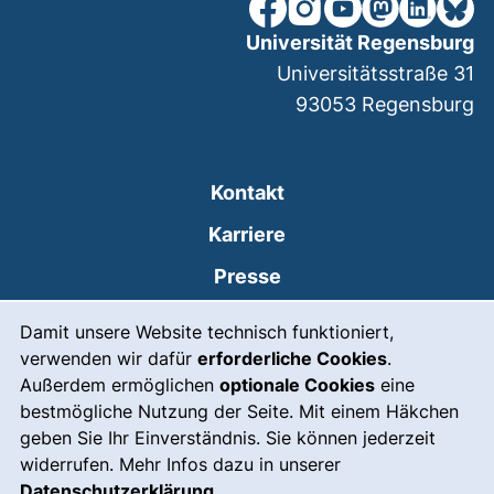
unsere Facebook-Seite (ex
unsere Instagram-Seit
unsere YouTube-Se
unsere Mastod
unsere Lin
unsere
Universität Regensburg
Universitätsstraße 31
93053
Regensburg
Kontakt
Karriere
Presse
Cookie-Hinweis
(externer Link, öffnet
Intranet
Damit unsere Website technisch funktioniert,
verwenden wir dafür
erforderliche Cookies
.
Leichte Sprache
Außerdem ermöglichen
optionale Cookies
eine
Gebärdensprache
bestmögliche Nutzung der Seite. Mit einem Häkchen
geben Sie Ihr Einverständnis. Sie können jederzeit
(externer Link, öffnet
Notfall
widerrufen. Mehr Infos dazu in unserer
Impressum
Datenschutzerklärung
.