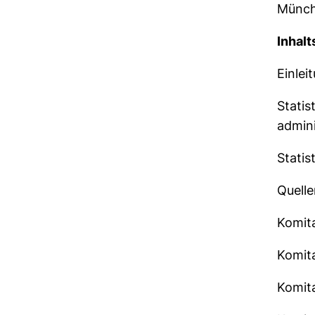
Münche
Inhalt
Einlei
Statis
admini
Statis
Quelle
Komita
Komita
Komita