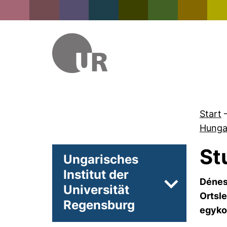
Start
Hunga
St
Ungarisches
Institut der
Dénes
Universität
Unterseiten 
Ortsl
Regensburg
egykor