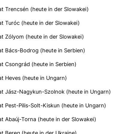
t Trencsén (heute in der Slowakei)
t Turóc (heute in der Slowakei)
t Zólyom (heute in der Slowakei)
t Bács-Bodrog (heute in Serbien)
t Csongrád (heute in Serbien)
t Heves (heute in Ungarn)
at Jász-Nagykun-Szolnok (heute in Ungarn)
t Pest-Pilis-Solt-Kiskun (heute in Ungarn)
t Abaúj-Torna (heute in der Slowakei)
t Bereg (heute in der Ukraine)