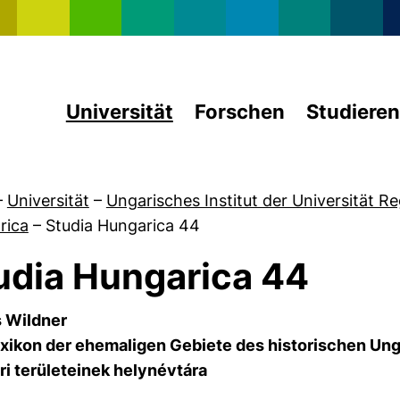
Direkt zum Inhalt
Universität
Forschen
Studieren
–
Universität
–
Ungarisches Institut der Universität R
rica
–
Studia Hungarica 44
udia Hungarica 44
 Wildner
von Organisation
exikon der ehemaligen Gebiete des historischen Un
i területeinek helynévtára