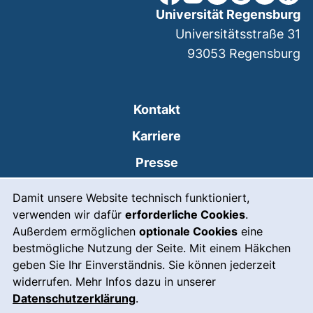
Universität Regensburg
Universitätsstraße 31
93053
Regensburg
Kontakt
Karriere
Presse
Cookie-Hinweis
(externer Link, öffnet
Intranet
Damit unsere Website technisch funktioniert,
verwenden wir dafür
erforderliche Cookies
.
Leichte Sprache
Außerdem ermöglichen
optionale Cookies
eine
Gebärdensprache
bestmögliche Nutzung der Seite. Mit einem Häkchen
geben Sie Ihr Einverständnis. Sie können jederzeit
(externer Link, öffnet
Notfall
widerrufen. Mehr Infos dazu in unserer
Impressum
Datenschutzerklärung
.