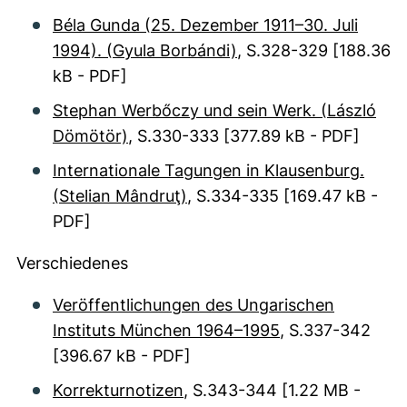
Béla Gunda (25. Dezember 1911–30. Juli
1994). (Gyula Borbándi)
, S.328-329
[188.36
kB - PDF]
Stephan Werbőczy und sein Werk. (László
Dömötör)
, S.330-333
[377.89 kB - PDF]
Internationale Tagungen in Klausenburg.
(Stelian Mândruţ)
, S.334-335
[169.47 kB -
PDF]
Verschiedenes
Veröffentlichungen des Ungarischen
Instituts München 1964–1995
, S.337-342
[396.67 kB - PDF]
Korrekturnotizen
, S.343-344
[1.22 MB -