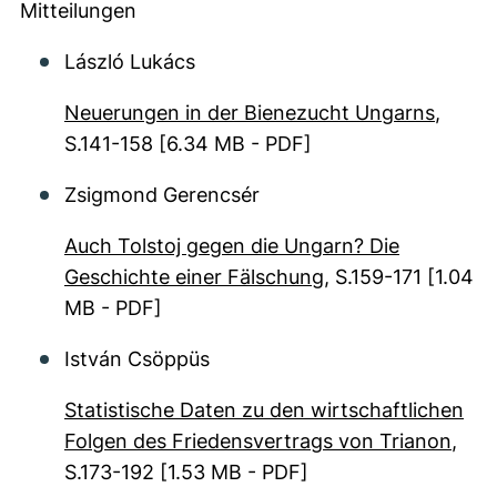
Mitteilungen
László Lukács
Neuerungen in der Bienezucht Ungarns
,
S.141-158
[6.34 MB - PDF]
Zsigmond Gerencsér
Auch Tolstoj gegen die Ungarn? Die
Geschichte einer Fälschung
, S.159-171
[1.04
MB - PDF]
István Csöppüs
Statistische Daten zu den wirtschaftlichen
Folgen des Friedensvertrags von Trianon
,
S.173-192
[1.53 MB - PDF]