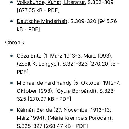
Volkskunde, Kunst, Literatur
, S.302-309
[677.05 kB - PDF]
Deutsche Minderheit
, S.309-320
[945.76
kB - PDF]
Chronik
Géza Entz (1. März 1913–3. März 1993).
(Zsolt K. Lengyel)
, S.321-323
[270.20 kB -
PDF]
Michael de Ferdinandy (5. Oktober 1912–7.
Oktober 1993). (Gyula Borbándi)
, S.323-
325
[270.07 kB - PDF]
Kálmán Benda (27. November 1913–13.
März 1994). (Mária Krempels Porodán)
,
S.325-327
[268.47 kB - PDF]