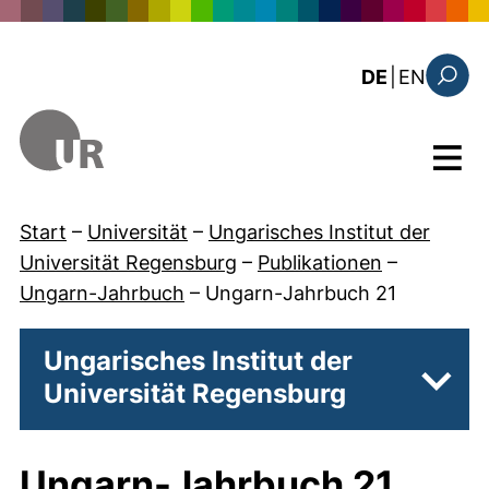
Direkt zum Inhalt
: the c
DE
|
EN
Suchfo
Menü
Start
–
Universität
–
Ungarisches Institut der
Universität Regensburg
–
Publikationen
–
Ungarn-Jahrbuch
–
Ungarn-Jahrbuch 21
Ungarisches Institut der
Universität Regensburg
Unter
Ungarn-Jahrbuch 21