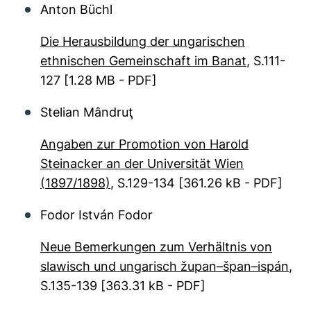
Anton Büchl
Die Herausbildung der ungarischen
ethnischen Gemeinschaft im Banat
, S.111-
127
[1.28 MB - PDF]
Stelian Mândruţ
Angaben zur Promotion von Harold
Steinacker an der Universität Wien
(1897/1898)
, S.129-134
[361.26 kB - PDF]
Fodor István Fodor
Neue Bemerkungen zum Verhältnis von
slawisch und ungarisch župan–špan–ispán
,
S.135-139
[363.31 kB - PDF]