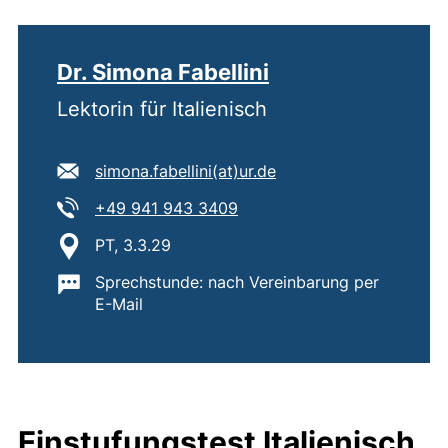
Dr. Simona Fabellini
Lektorin für Italienisch
E-Mail Adresse:
(öffnet Ihr E-Mail-Pr
simona.fabellini​(at)​ur.de
Tel:
(startet einen Telefonanruf,
+49 941 943 3409
Standort:
PT, 3.3.29
Wichtige Informationen:
Sprechstunde: nach Vereinbarung per
E-Mail
Einstufungstest Italienisch