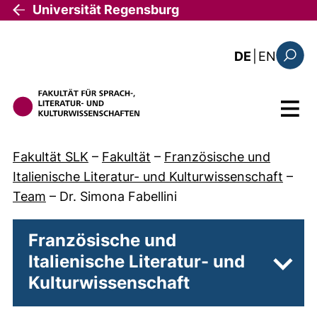
Direkt zum Inhalt
Universität Regensburg
: this 
DE
|
EN
Suchfo
Menü
Fakultät SLK
–
Fakultät
–
Französische und
Italienische Literatur- und Kulturwissenschaft
–
Team
–
Dr. Simona Fabellini
Französische und
Italienische Literatur- und
Unter
Kulturwissenschaft