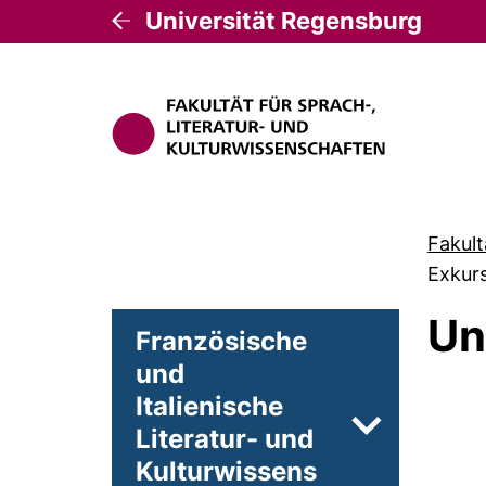
Universität Regensburg
Fakult
Exkur
Un
Französische
und
Italienische
Literatur- und
Unterseiten v
Kulturwissens