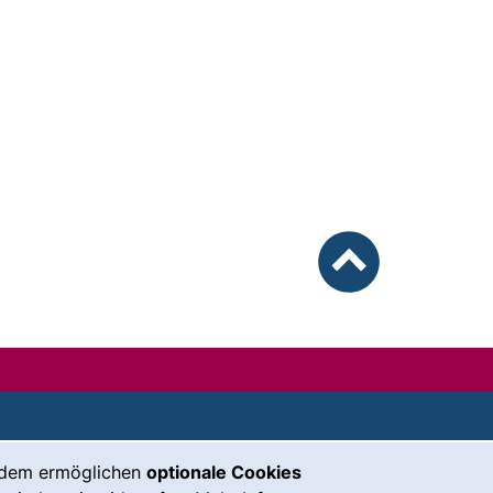
nach oben
unsere Facebook-Seite (externer Lin
unsere Instagram-Seite (externe
unsere YouTube-Seite (exter
unsere Mastodon-Seite (
unsere LinkedIn-Seit
unsere Bluesky-S
rdem ermöglichen
optionale Cookies