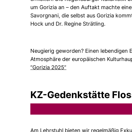
um Gorizia an – den Auftakt machte eine 
Savorgnani, die selbst aus Gorizia kommt,
Hock und Dr. Regine Strätling.
Neugierig geworden? Einen lebendigen Ei
Atmosphäre der europäischen Kulturhaupt
(öffnet neues Fenster). (ni
“Gorizia 2025”
KZ-Gedenkstätte Flo
Am Lehrstuhl bieten wir regelmäßig Exk