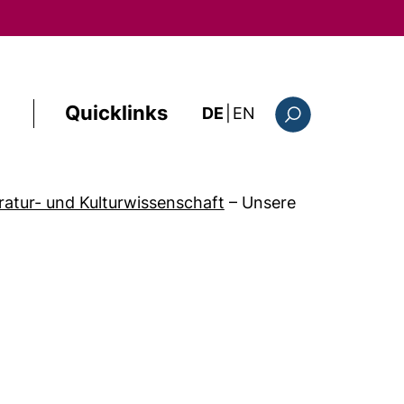
Quicklinks
: this page in Englis
DE
|
EN
Suchformular
eratur- und Kulturwissenschaft
–
Unsere