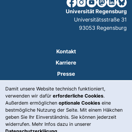
unsere Facebook-Seite (ex
unsere Instagram-Seit
unsere YouTube-Se
unsere Mastod
unsere Lin
unsere
Universität Regensburg
Universitätsstraße 31
93053
Regensburg
Kontakt
Karriere
Presse
Cookie-Hinweis
(externer Link, öffnet
Intranet
Damit unsere Website technisch funktioniert,
verwenden wir dafür
erforderliche Cookies
.
Leichte Sprache
Außerdem ermöglichen
optionale Cookies
eine
Gebärdensprache
bestmögliche Nutzung der Seite. Mit einem Häkchen
geben Sie Ihr Einverständnis. Sie können jederzeit
(externer Link, öffnet
Notfall
widerrufen. Mehr Infos dazu in unserer
Impressum
Datenschutzerklärung
.