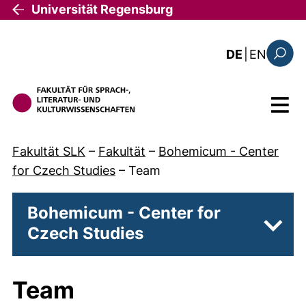
Direkt zum Inhalt
Universität Regensburg
: the c
DE
|
EN
Suchfo
Menü
Fakultät SLK
–
Fakultät
–
Bohemicum - Center
for Czech Studies
–
Team
Bohemicum - Center for
Czech Studies
Unter
Team