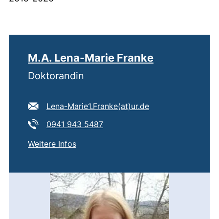
M.A. Lena-Marie Franke
Doktorandin
E-Mail Adresse:
(öffnet Ihr E-Mail
Lena-Marie1.Franke​(at)​ur.de
Tel:
(startet einen Telefonanruf, wen
0941 943 5487
von
M.A. Lena-Marie Franke
Weitere Infos