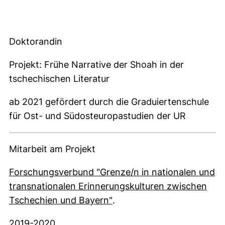
Doktorandin
Projekt: Frühe Narrative der Shoah in der
tschechischen Literatur
ab 2021 gefördert durch die Graduiertenschule
für Ost- und Südosteuropastudien der UR
Mitarbeit am Projekt
Forschungsverbund "Grenze/n in nationalen und
transnationalen Erinnerungskulturen zwischen
(externer Link, öffnet neu
Tschechien und Bayern"
.
2019-2020