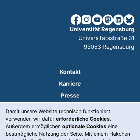
unsere Facebook-Seite (ex
unsere Instagram-Seit
unsere YouTube-Se
unsere Mastod
unsere Lin
unsere
Universität Regensburg
Universitätsstraße 31
93053
Regensburg
Kontakt
Karriere
Presse
Cookie-Hinweis
(externer Link, öffnet
Intranet
Damit unsere Website technisch funktioniert,
verwenden wir dafür
erforderliche Cookies
.
Leichte Sprache
Außerdem ermöglichen
optionale Cookies
eine
Gebärdensprache
bestmögliche Nutzung der Seite. Mit einem Häkchen