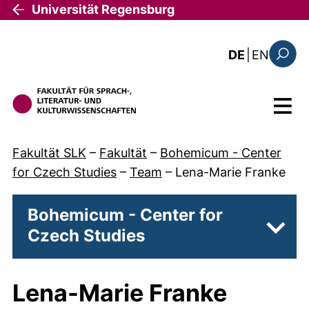
Direkt zum Inhalt
Universität Regensburg
: the c
DE
|
EN
Suchfo
Menü
Fakultät SLK
–
Fakultät
–
Bohemicum - Center
for Czech Studies
–
Team
–
Lena-Marie Franke
Bohemicum - Center for
Czech Studies
Unter
Lena-Marie Franke