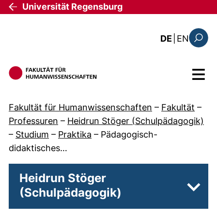
Direkt zum Inhalt
Universität Regensburg
: the c
DE
|
EN
Suchfo
Menü
Fakultät für Humanwissenschaften
–
Fakultät
–
Professuren
–
Heidrun Stöger (Schulpädagogik)
–
Studium
–
Praktika
–
Pädagogisch-
didaktisches…
Heidrun Stöger
(Schulpädagogik)
Unter