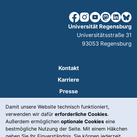
unsere Facebook-Seite (ex
unsere Instagram-Seit
unsere YouTube-Se
unsere Mastod
unsere Lin
unsere
Universität Regensburg
Universitätsstraße 31
93053
Regensburg
Kontakt
Karriere
Presse
Cookie-Hinweis
(externer Link, öffnet
Intranet
Damit unsere Website technisch funktioniert,
verwenden wir dafür
erforderliche Cookies
.
Leichte Sprache
Außerdem ermöglichen
optionale Cookies
eine
Gebärdensprache
bestmögliche Nutzung der Seite. Mit einem Häkchen
geben Sie Ihr Einverständnis. Sie können jederzeit