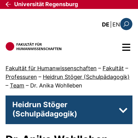
Direkt zum Inhalt
Universität Regensburg
: this 
DE
|
EN
Suchfo
Menü
Fakultät für Humanwissenschaften
–
Fakultät
–
Professuren
–
Heidrun Stöger (Schulpädagogik)
–
Team
–
Dr. Anika Wohlleben
Heidrun Stöger
(Schulpädagogik)
Unter