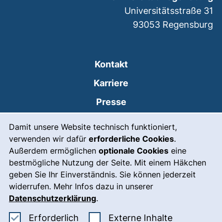
Universitätsstraße 31
93053
Regensburg
Kontakt
Karriere
Presse
Cookie-Hinweis
(externer Link, öffnet
Intranet
Damit unsere Website technisch funktioniert,
verwenden wir dafür
erforderliche Cookies
.
Leichte Sprache
Außerdem ermöglichen
optionale Cookies
eine
Gebärdensprache
bestmögliche Nutzung der Seite. Mit einem Häkchen
geben Sie Ihr Einverständnis. Sie können jederzeit
(externer Link, öffnet
Notfall
widerrufen. Mehr Infos dazu in unserer
Impressum
Datenschutzerklärung
.
Barrierefreiheit
Erforderliche Cookies akzeptieren
: Externe In
Erforderlich
Externe Inhalte