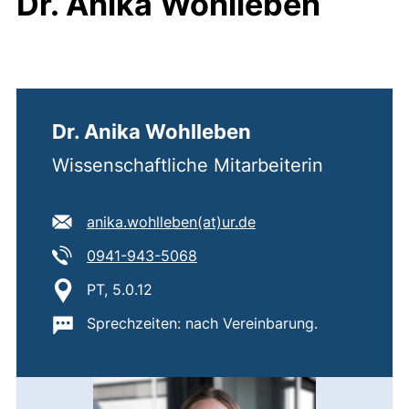
Dr. Anika Wohlleben
Dr. Anika Wohlleben
Wissenschaftliche Mitarbeiterin
E-Mail Adresse:
(öffnet Ihr E-Mail-Pr
anika.wohlleben​(at)​ur.de
Tel:
(startet einen Telefonanruf, we
0941-943-5068
Standort:
PT, 5.0.12
Wichtige Informationen:
Sprechzeiten: nach Vereinbarung.