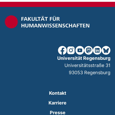
unsere Facebook-Seite (ex
unsere Instagram-Seit
unsere YouTube-Se
unsere Mastod
unsere Lin
unsere
Universität Regensburg
Universitätsstraße 31
93053
Regensburg
Kontakt
Karriere
Presse