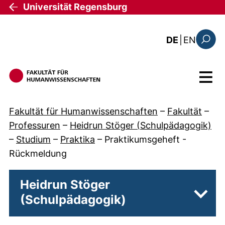
Direkt zum Inhalt
Universität Regensburg
: the c
DE
|
EN
Suchfo
Menü
Fakultät für Humanwissenschaften
–
Fakultät
–
Professuren
–
Heidrun Stöger (Schulpädagogik)
–
Studium
–
Praktika
–
Praktikumsgeheft -
Rückmeldung
Heidrun Stöger
(Schulpädagogik)
Unter