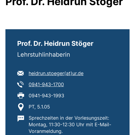
Prof. Dr. Heidrun Stöger
Prof. Dr. Heidrun Stöger
Lehrstuhlinhaberin
E-Mail Adresse:
(öffnet Ihr E-Mail-Pr
heidrun.stoeger​(at)​ur.de
Tel:
(startet einen Telefonanruf, wen
0941-943-1700
Fax:
0941-943-1993
Standort:
PT, 5.1.05
Wichtige Informationen:
Sprechzeiten in der Vorlesungszeit:
Montag, 11:30-12:30 Uhr mit E-Mail-
Voranmeldung.