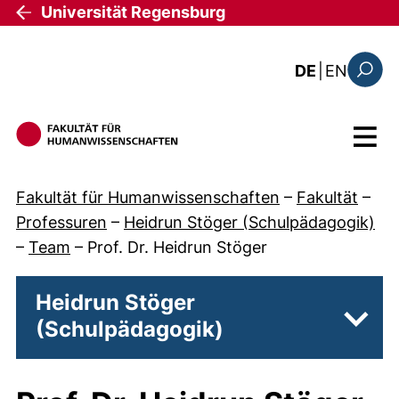
Direkt zum Inhalt
Universität Regensburg
: this 
DE
|
EN
Suchfo
Menü
Fakultät für Humanwissenschaften
–
Fakultät
–
Professuren
–
Heidrun Stöger (Schulpädagogik)
–
Team
–
Prof. Dr. Heidrun Stöger
Heidrun Stöger
(Schulpädagogik)
Unter