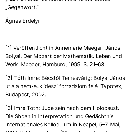
„Gegenwort.“
Ágnes Erdélyi
[1] Veröffentlicht in Annemarie Maeger: János
Bolyai. Der Mozart der Mathematik. Leben und
Werk. Maeger, Hamburg, 1999. S. 21–68.
[2] Tóth Imre: Bécstől Temesvárig: Bolyai János
útja a nem-euklideszi forradalom felé. Typotex,
Budapest, 2002.
[3] Imre Toth: Jude sein nach dem Holocaust.
Die Shoah in Interpretation und Gedächtnis.
Internationales Kolloquium in Neapel, 5–7. Mai,