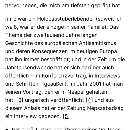
hervorheben, die mich am tiefsten geprägt hat.
Imre war ein Holocaustüberlebender (soweit ich
weiß, war er der einzige in seiner Familie). Das
Thema der zweitausend Jahre langen
Geschichte des europäischen Antisemitismus
und deren Konsequenzen im heutigen Europa
hat ihn immer beschäftigt; und in der Zeit um die
Jahrtausendwende hat er sich darüber auch
öffentlich – im Konferenzvortrag, in Interviews
und Schriften – geäußert. Im Jahr 2001 hat man
seinen Vortrag, den er in Neapel gehalten
(externer Link, öffnet neues Fenster)
(externer Link,
hat,
[3]
ungarisch veröffentlicht
[4]
und aus
diesem Anlass hat er der Zeitung Népszabadság
(externer Link, öffnet n
ein Interview gegeben.
[5]
Er hat erklärt, dass das Thema seines Vortrags: