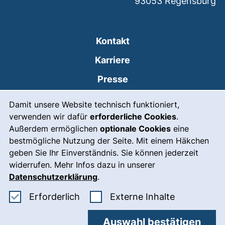
93053
Regensburg
Kontakt
Karriere
Presse
Cookie-Hinweis
(externer Link, öffnet
Intranet
Damit unsere Website technisch funktioniert,
verwenden wir dafür
erforderliche Cookies
.
Leichte Sprache
Außerdem ermöglichen
optionale Cookies
eine
Gebärdensprache
bestmögliche Nutzung der Seite. Mit einem Häkchen
geben Sie Ihr Einverständnis. Sie können jederzeit
(externer Link, öffnet
Notfall
widerrufen. Mehr Infos dazu in unserer
Impressum
Datenschutzerklärung
.
Barrierefreiheit
Erforderliche Cookies akzeptieren
: Externe In
Erforderlich
Externe Inhalte
Datenschutz
Auswahl bestätigen