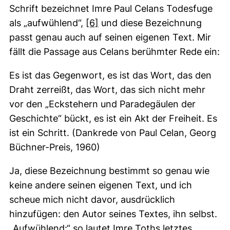
Schrift bezeichnet Imre Paul Celans Todesfuge
(externer Link, öffnet neues F
als „aufwühlend“,
[6]
und diese Bezeichnung
passt genau auch auf seinen eigenen Text. Mir
fällt die Passage aus Celans berühmter Rede ein:
Es ist das Gegenwort, es ist das Wort, das den
Draht zerreißt, das Wort, das sich nicht mehr
vor den „Eckstehern und Paradegäulen der
Geschichte“ bückt, es ist ein Akt der Freiheit. Es
ist ein Schritt. (Dankrede von Paul Celan, Georg
Büchner-Preis, 1960)
Ja, diese Bezeichnung bestimmt so genau wie
keine andere seinen eigenen Text, und ich
scheue mich nicht davor, ausdrücklich
hinzufügen: den Autor seines Textes, ihn selbst.
„Aufwühlend:“ so lautet Imre Toths letztes