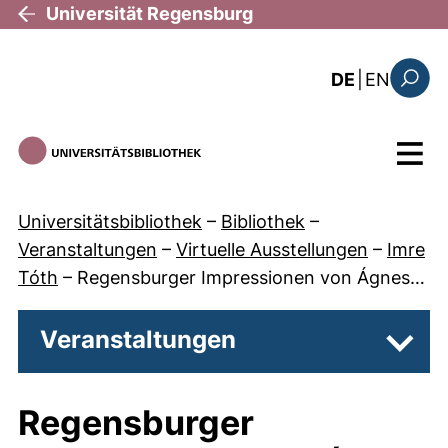
Direkt zum Inhalt
Universität Regensburg
: the c
DE
|
EN
Suchfo
Menü
Universitätsbibliothek
–
Bibliothek
–
Veranstaltungen
–
Virtuelle Ausstellungen
–
Imre
Tóth
–
Regensburger Impressionen von Ágnes…
Veranstaltungen
Unter
Regensburger