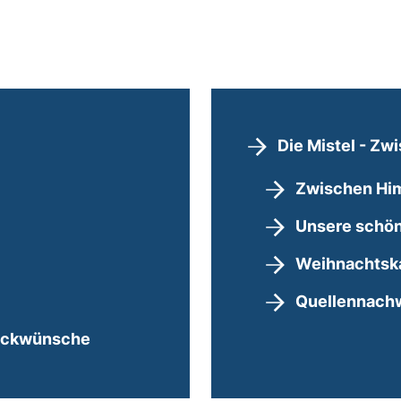
Die Mistel - Zw
Zwischen Hi
Unsere schön
Weihnachtsk
Quellennach
lückwünsche