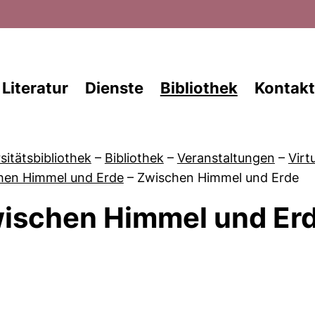
Direkt zum Inhalt
Literatur
Dienste
Bibliothek
Kontakt
sitätsbibliothek
–
Bibliothek
–
Veranstaltungen
–
Virt
hen Himmel und Erde
–
Zwischen Himmel und Erde
ischen Himmel und Er
von Veranstaltungskalender