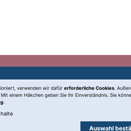
ioniert, verwenden wir dafür
erforderliche Cookies
. Auße
Leichte Sprache
Impressum
 Mit einem Häkchen geben Sie Ihr Einverständnis. Sie könne
Gebärdensprache
Barrierefreiheit
ng
.
(externer Link, öffnet neues Fenste
Notfall
Datenschutz
okies akzeptieren
: Externe Inhalte / Cookies akzeptieren
nhalte
externer Link, öffnet neues Fenster)
Cookie-
Einstellungen
Auswahl bestä