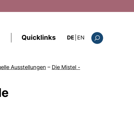
Quicklinks
: the current page i
DE
|
EN
Suchformular
uelle Ausstellungen
–
Die Mistel -
de