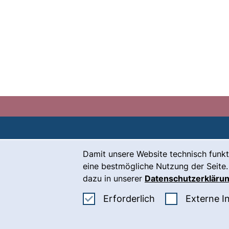
Cookie-Hinweis
Damit unsere Website technisch funkt
Kontakt
eine bestmögliche Nutzung der Seite.
Karriere
dazu in unserer
Datenschutzerkläru
Presse
Erforderliche Co
Erforderlich
Externe I
(
Intranet