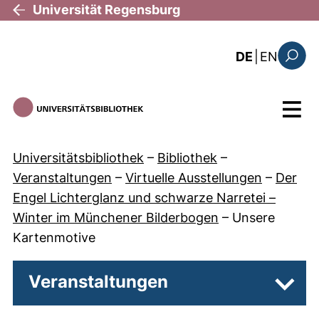
Direkt zum Inhalt
Universität Regensburg
: the c
DE
|
EN
Suchfo
Menü
Universitätsbibliothek
–
Bibliothek
–
Veranstaltungen
–
Virtuelle Ausstellungen
–
Der
Engel Lichterglanz und schwarze Narretei –
Winter im Münchener Bilderbogen
–
Unsere
Kartenmotive
Veranstaltungen
Unter